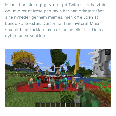
Henrik har ikke rigtigt været på Twitter i et halvt år
og ud over at læse papiravis har han primært fået
sine nyheder gennem memes, men ofte uden at
kende konteksten. Derfor har han inviteret Maia i
studiet til at forklare ham et meme eller tre. De to
cybernauter snakker