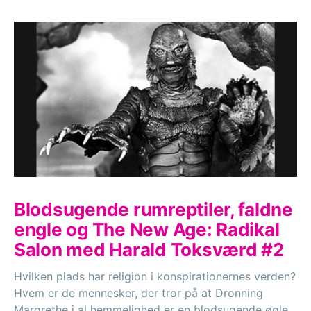
Blodsugende rumreptiler, faldne
engle og The New Age: Radikal
Salon med Harald Toksværd #2
Hvilken plads har religion i konspirationernes verden?
Hvem er de mennesker, der tror på at Dronning
Margrethe i al hemmelighed er en blodsugende øgle