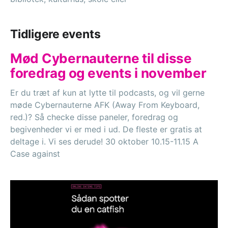
Tidligere events
Mød Cybernauterne til disse
foredrag og events i november
Er du træt af kun at lytte til podcasts, og vil gerne
møde Cybernauterne AFK (Away From Keyboard,
red.)? Så checke disse paneler, foredrag og
begivenheder vi er med i ud. De fleste er gratis at
deltage i. Vi ses derude! 30 oktober 10.15-11.15 A
Case against