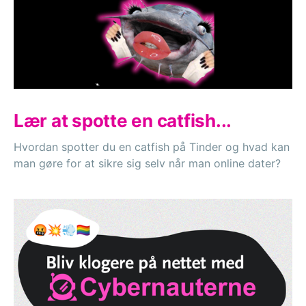
Lær at spotte en catfish...
Hvordan spotter du en catfish på Tinder og hvad kan
man gøre for at sikre sig selv når man online dater?