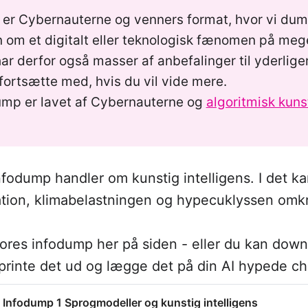
 
er Cybernauterne og venners format, hvor vi dum
om et digitalt eller teknologisk fænomen på meget
r derfor også masser af anbefalinger til yderlige
ortsætte med, hvis du vil vide mere.
ump er lavet af Cybernauterne og
algoritmisk kun
nfodump handler om kunstig intelligens. I det ka
tion, klimabelastningen og hypecuklyssen omkri
ores infodump her på siden - eller du kan downl
 printe det ud og lægge det på din AI hypede ch
Infodump 1 Sprogmodeller og kunstig intelligens