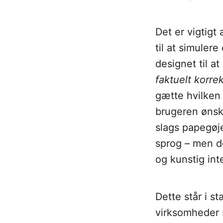
Det er vigtigt
til at simuler
designet til a
faktuelt korrek
gætte hvilken 
brugeren ønsk
slags papegøj
sprog – men de
og kunstig int
Dette står i s
virksomheder 