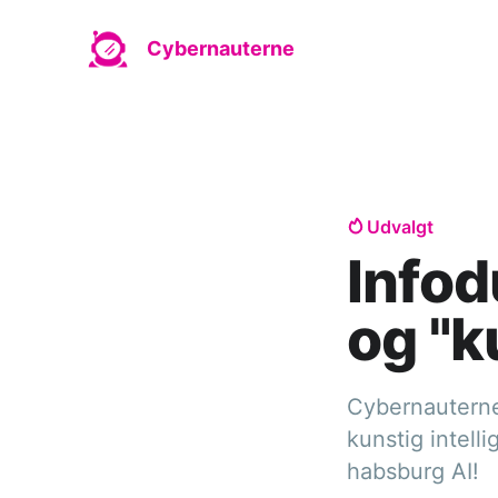
Cybernauterne
Udvalgt
Infod
og "k
Cybernauterne
kunstig intell
habsburg AI!