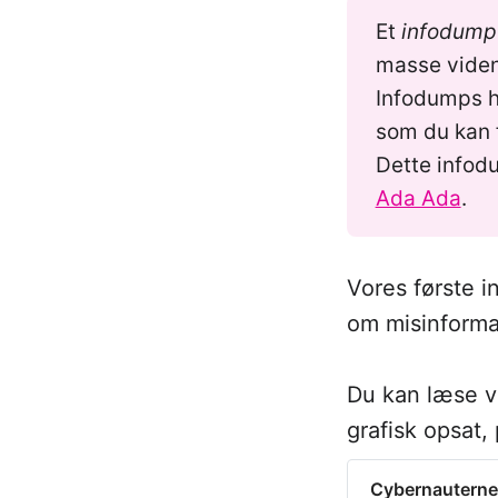
Et
infodump
masse viden 
Infodumps ha
som du kan f
Dette infod
Ada Ada
.
Vores første i
om misinforma
Du kan læse v
grafisk opsat,
Cybernauterne 