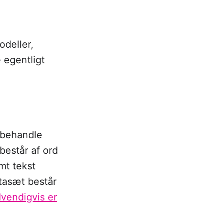
odeller,
 egentligt
r behandle
består af ord
mt tekst
atasæt består
vendigvis er