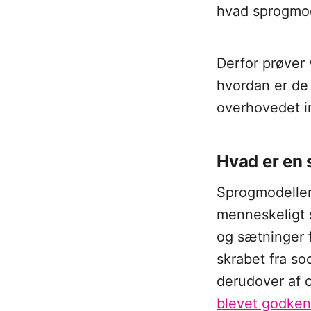
hvad sprogmode
Derfor prøver 
hvordan er de
overhovedet i
Hvad er en
Sprogmodeller 
menneskeligt s
og sætninger f
skrabet fra so
derudover af o
blevet godkend