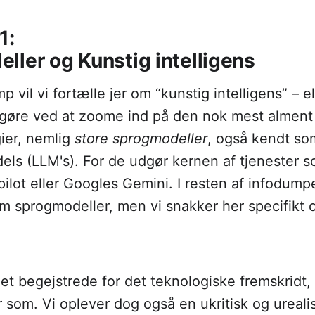
1:
ller og Kunstig intelligens
p vil vi fortælle jer om “kunstig intelligens” – el
t gøre ved at zoome ind på den nok mest alment
ier, nemlig
store sprogmodeller
, også kendt so
ls (LLM's). For de udgør kernen af tjenester 
ilot eller Googles Gemini. I resten af infodumpe
om sprogmodeller, men vi snakker her specifikt
t begejstrede for det teknologiske fremskridt,
r som. Vi oplever dog også en ukritisk og ureali