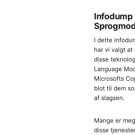
Infodump 
Sprogmode
I dette infodum
har vi valgt a
disse teknolog
Language Mode
Microsofts Cop
blot til dem s
af slagsen.
Mange er mege
disse tjeneste