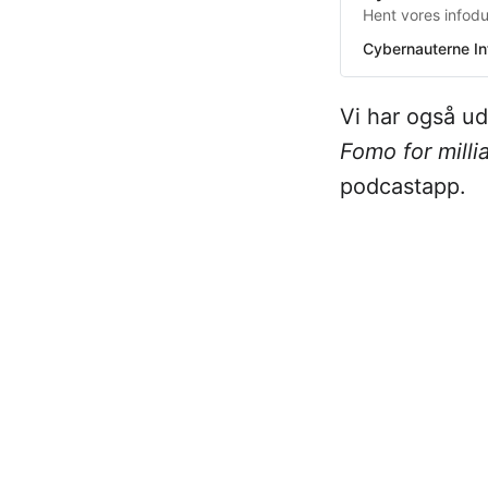
Hent vores infod
Cybernauterne In
Vi har også u
Fomo for milli
podcastapp.