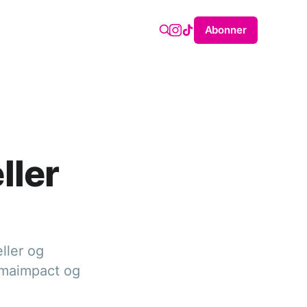
Abonner
ller
ller og
limaimpact og