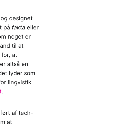
g
og designet
et på
fakta
eller
 om noget er
nd til at
for, at
er altså en
det lyder som
r lingvistik
t
.
ført af tech-
um at