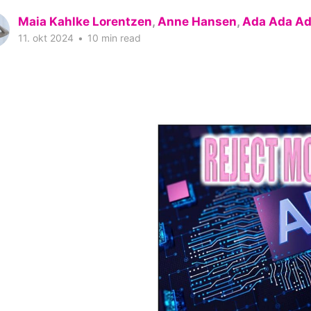
Maia Kahlke Lorentzen
,
Anne Hansen
,
Ada Ada A
11. okt 2024
•
10 min read