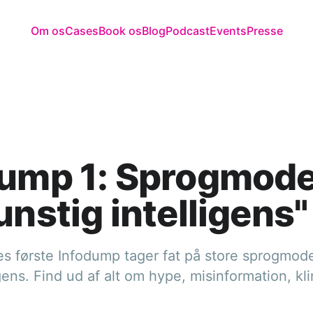
Om os
Cases
Book os
Blog
Podcast
Events
Presse
ump 1: Sprogmode
unstig intelligens"
s første Infodump tager fat på store sprogmode
igens. Find ud af alt om hype, misinformation, k