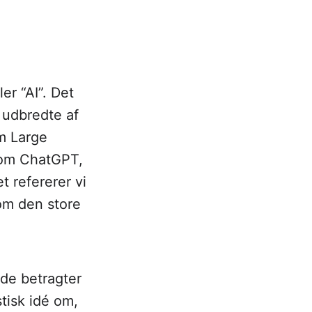
ler “AI”. Det
 udbredte af
m Large
som ChatGPT,
t refererer vi
 om den store
 de betragter
stisk idé om,