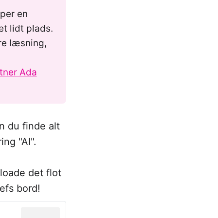
per en
 lidt plads.
re læsning,
stner Ada
n du finde alt
ng "AI".
oade det flot
efs bord!