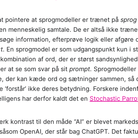
 at pointere at sprogmodeller er trænet på
spro
e en menneskelig samtale. De er altså ikke træn
t søge information, efterprøve logik eller afgøre
t
. En sprogmodel er som udgangspunkt kun i sta
kombination af ord, der er størst sandsynlighed 
er at se som svar på sit
prompt
. Sprogmodeller 
e, der kan kæde ord og sætninger sammen, så 
 ‘forstår’ ikke deres betydning. Forskere indenfo
elligens har derfor kaldt det en
Stochastic Parro
tærk kontrast til den måde “AI” er blevet markeds
såsom OpenAI, der står bag ChatGPT. Det fakt