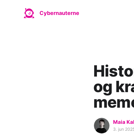
Cybernauterne
Histo
og kr
meme
Maia Ka
3. jun 202