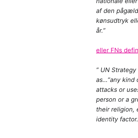
nationale eller
af den pågæld
kønsudtryk ell
år.”
eller FNs defin
” UN Strategy
as…“any kind o
attacks or use
person or a gr
their religion,
identity factor.