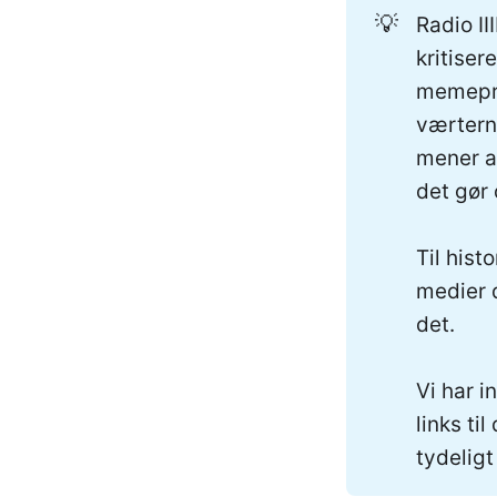
💡
Radio II
kritise
memepro
værterne
mener a
det gør
Til hist
medier d
det.
Vi har i
links ti
tydeligt