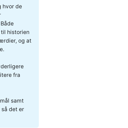
g hvor de
r
 Både
til historien
ærdier, og at
e.
 yderligere
itere fra
rgmål samt
 så det er