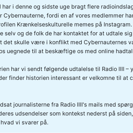
II har i denne og sidste uge bragt flere radioindsla
rer Cybernauterne, fordi en af vores medlemmer ha
filen Krænkelseskulturelle memes på Instagram.
 selv og de folk de har kontaktet for at udtale sig 
t det skulle være i konflikt med Cybernauternes v
 os uegnede til at beskæftige os med online hadtal
orien har vi sendt følgende udtalelse til Radio IIII –
er finder historien interessant er velkomne til at c
ndsat journalisterne fra Radio IIII's mails med spø
l deres udsendelser som kontekst nederst på siden,
 hvad vi svarer på.