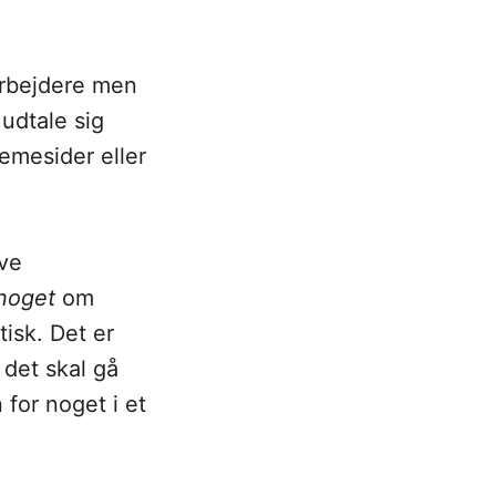
arbejdere men
udtale sig
emesider eller
ave
noget
om
isk. Det er
 det skal gå
 for noget i et