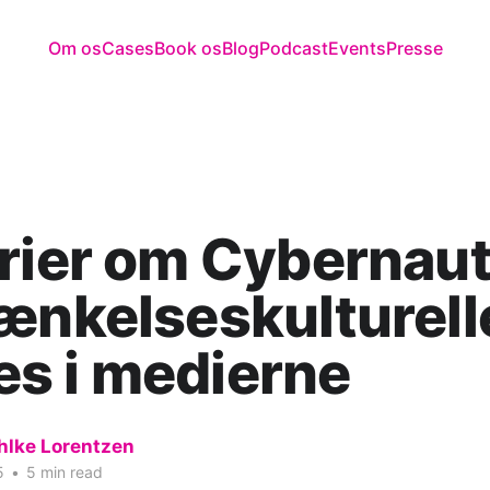
Om os
Cases
Book os
Blog
Podcast
Events
Presse
rier om Cybernau
ænkelseskulturell
s i medierne
hlke Lorentzen
5
•
5 min read