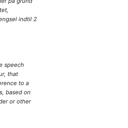
ller på grund
tet,
ngsel indtil 2
te speech
r, that
erence to a
ds, based on
nder or other