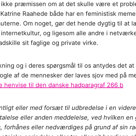
 ikke præmissen om at det skulle være et probl
atrine Raahede både har en feministisk memep
uterne. Om noget, gør det hende dygtig til at 
nternetkultur, og ligesom alle andre i netværk
adskille sit faglige og private virke.
dækning og i deres spørgsmål til os antydes det a
ogle af de mennesker der laves sjov med på m
ne henvise til den danske hadparagraf 266 b
ntligt eller med forsæt til udbredelse i en vider
talelse eller anden meddelelse, ved hvilken en
, forhånes eller nedværdiges på grund af sin ra