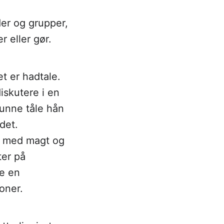
der og grupper,
r eller gør.
t er hadtale.
iskutere i en
unne tåle hån
 det.
lk med magt og
ter på
ke en
oner.