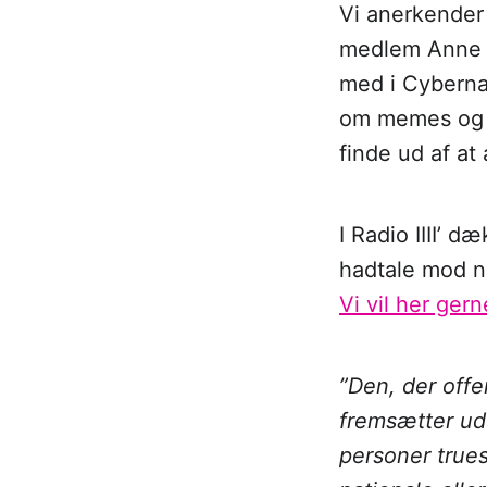
Vi anerkender
medlem Anne K
med i Cyberna
om memes og i
finde ud af at 
I Radio IIII’ 
hadtale mod n
Vi vil her ger
”Den, der offe
fremsætter ud
personer trues