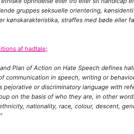
 etniske oprindelse eller tro eller sit handicap e
ende gruppes seksuelle orientering, kønsidenti
er kønskarakteristika, straffes med bøde eller fæ
itions af hadtale;
 and Plan of Action on Hate Speech defines ha
f communication in speech, writing or behaviou
s pejorative or discriminatory language with ref
oup on the basis of who they are, in other wor
 ethnicity, nationality, race, colour, descent, ge
”