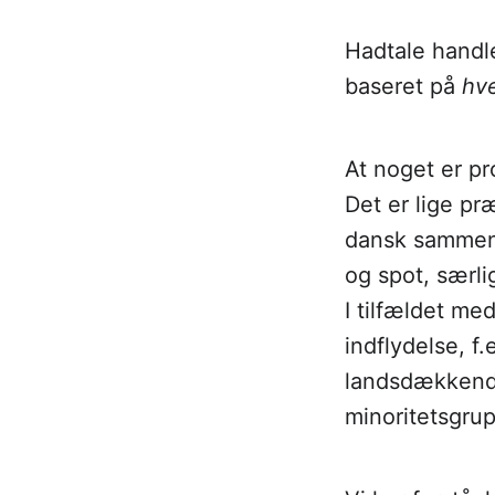
Hadtale handle
baseret på
hv
At noget er pr
Det er lige pr
dansk sammenh
og spot, særlig
I tilfældet me
indflydelse, f.
landsdækkende
minoritetsgrup