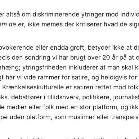
r altså om diskriminerende ytringer mod indivi
em de er
, ikke memes der kritiserer hvad de sige
ovokerende eller endda groft, betyder ikke at de
æcis den sondring vi har brugt over 20 år på at d
æng; ytringsfriheden inkluderer at man skal k
t har vi vide rammer for satire, og heldigvis for
d Krænkelseskulturelle er satiren rettet mod fo
eks. debattører i tillidshverv, politikere, journalis
 medier eller folk med en stor platform, og ik
pe uden platform, som muslimer eller transpers