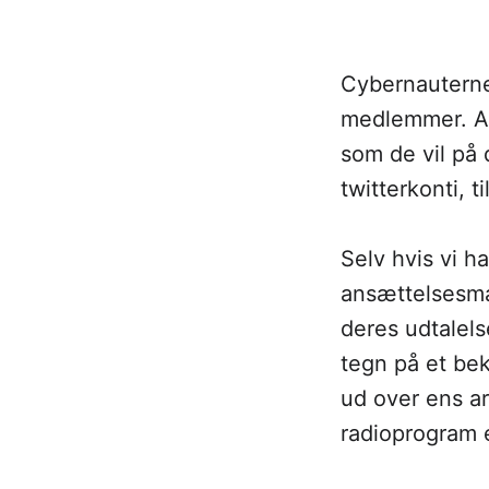
Cybernauterne
medlemmer. All
som de vil på 
twitterkonti, t
Selv hvis vi h
ansættelsesm
deres udtalels
tegn på et bek
ud over ens ar
radioprogram e