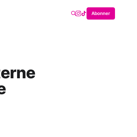
Abonner
terne
e