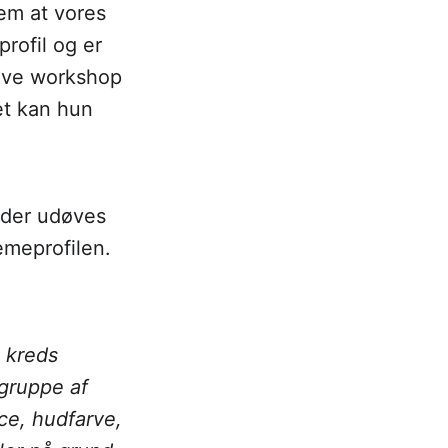
em at vores
rofil og er
lave workshop
et kan hun
t der udøves
emeprofilen.
e kreds
 gruppe af
ce, hudfarve,