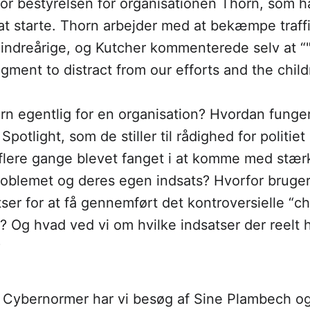
or bestyrelsen for organisationen Thorn, som h
at starte. Thorn arbejder med at bekæmpe traff
indreårige, og Kutcher kommenterede selv at “"
dgment to distract from our efforts and the chil
n egentlig for en organisation? Hvordan funge
potlight, som de stiller til rådighed for politiet
 flere gange blevet fanget i at komme med stær
roblemet og deres egen indsats? Hvorfor bruger
ser for at få gennemført det kontroversielle “ch
U? Og hvad ved vi om hvilke indsatser der reelt 
?
af Cybernormer har vi besøg af Sine Plambech o