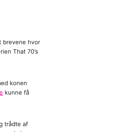
at brevene hvor
rien That 70’s
 med konen
læ
kunne få
g trådte af