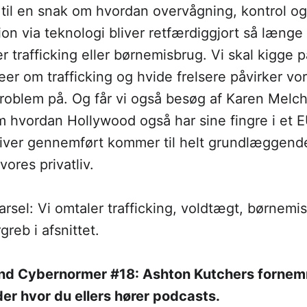
 til en snak om hvordan overvågning, kontrol og
sion via teknologi bliver retfærdiggjort så læng
trafficking eller børnemisbrug. Vi skal kigge 
er om trafficking og hvide frelsere påvirker vo
problem på. Og får vi også besøg af Karen Melch
m hvordan Hollywood også har sine fingre i et E
bliver gennemført kommer til helt grundlæggen
vores privatliv.
sel: Vi omtaler trafficking, voldtægt, børnemi
reb i afsnittet.
 find Cybernormer #18: Ashton Kutchers fornem
er hvor du ellers hører podcasts.