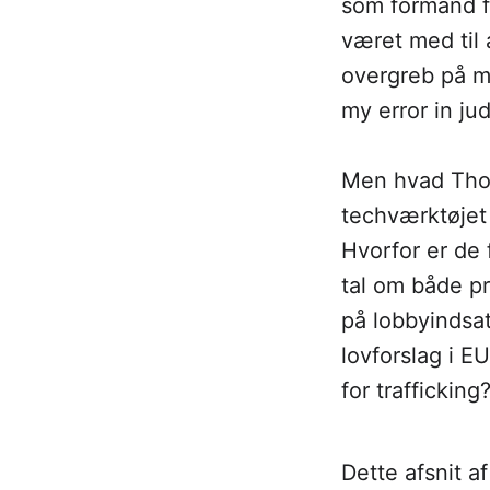
som formand f
været med til 
overgreb på m
my error in ju
Men hvad Thor
techværktøjet S
Hvorfor er de
tal om både p
på lobbyindsat
lovforslag i E
for trafficking
Dette afsnit 