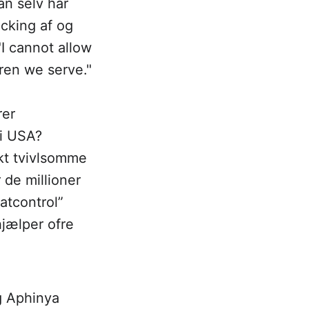
an selv har
icking af og
I cannot allow
dren we serve."
rer
 i USA?
kt tvivlsomme
 de millioner
atcontrol”
hjælper ofre
g Aphinya