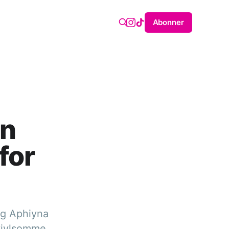
Abonner
on
for
og Aphiyna
tvivlsomme