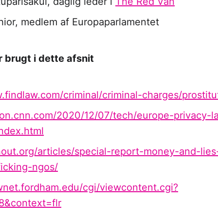
uparisakul, daglig leder i
The Red Van
hior, medlem af Europaparlamentet
r brugt i dette afsnit
.findlaw.com/criminal/criminal-charges/prostitu
tion.cnn.com/2020/12/07/tech/europe-privacy-l
index.html
thout.org/articles/special-report-money-and-lies
icking-ngos/
lawnet.fordham.edu/cgi/viewcontent.cgi?
8&context=flr