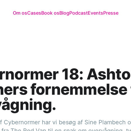
Om os
Cases
Book os
Blog
Podcast
Events
Presse
rnormer 18: Asht
ers fornemmelse 
vågning.
 af Cybernormer har vi besøg af Sine Plambech 
l fra The Red Van til en snak om overvågning, 