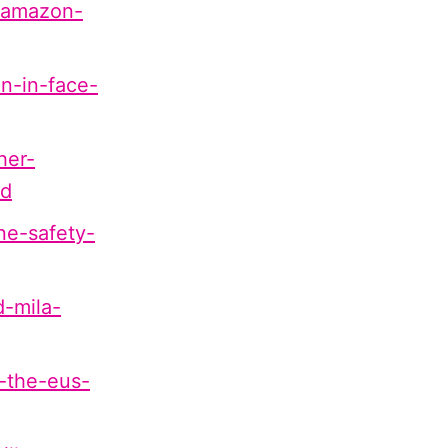
9/amazon-
on-in-face-
her-
nd
ne-safety-
d-mila-
e-the-eus-