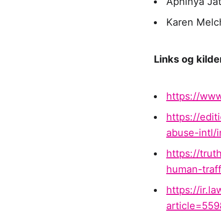
Aphinya Jat
Karen Melc
Links og kilde
https://www
https://edi
abuse-intl/
https://tru
human-traff
https://ir.
article=559