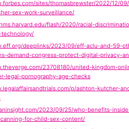
w.forbes.com/sites/thomasbrewster/2022/12/0
her-sex-work-surveillance/
n.hms.harvard.edu/flash/2020/racial-discriminati
-technology/
.eff.org/deeplinks/2023/09/eff-aclu-and-59-ot
ns-demand-congress-protect-digital-privacy-a
w.theverge.com/23708180/united-kingdom-onli
ner-legal-pornography-age-checks
.legalaffairsandtrials.com/p/ashton-kutcher-an
e
kaninsight.com/2023/09/25/who-benefits-insid
scanning-for-child-sex-content/