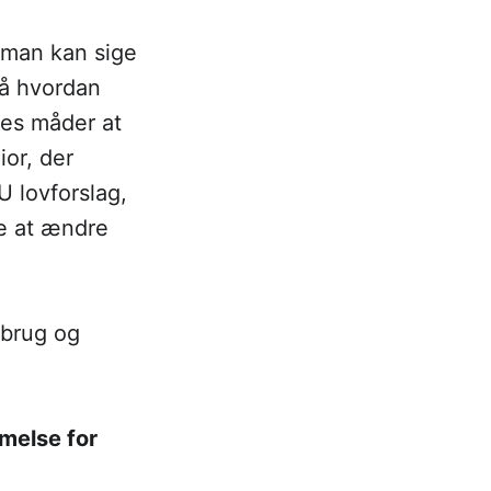
e man kan sige
på hvordan
res måder at
ior, der
U lovforslag,
de at ændre
sbrug og
melse for