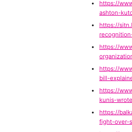
https://ww
ashton-kutc
https://sit
recognition
https://www
organizatio
https://ww
bill-explai
https://www
kunis-wrot
https://bal
fight-over-