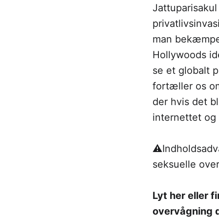
Jattuparisakul
privatlivsinva
man bekæmper 
Hollywoods ide
se et globalt 
fortæller os o
der hvis det 
internettet og 
⚠Indholdsadvar
seksuelle overg
Lyt her eller
overvågning d