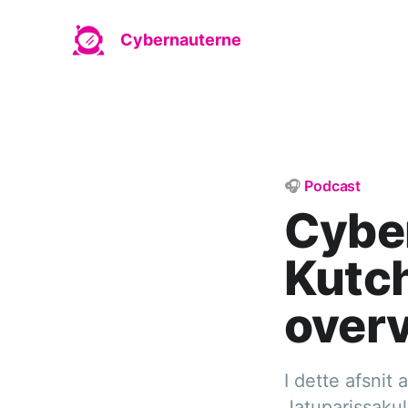
Cybernauterne
🎧
Podcast
Cybe
Kutch
over
I dette afsnit
Jatuparissaku