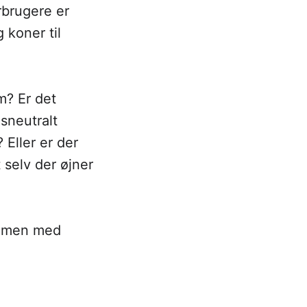
brugere er
koner til
m? Er det
sneutralt
 Eller er der
 selv der øjner
ammen med