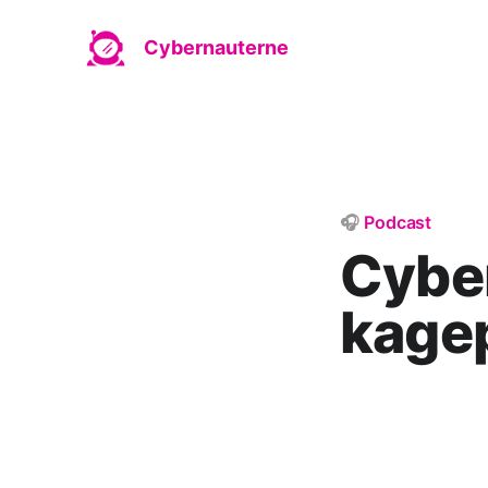
Cybernauterne
🎧
Podcast
Cyber
kage