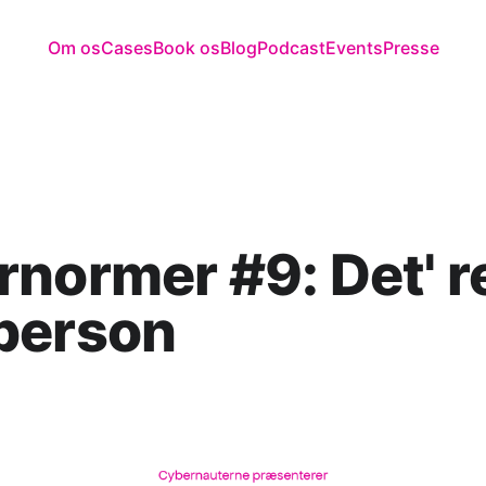
Om os
Cases
Book os
Blog
Podcast
Events
Presse
normer #9: Det' r
person