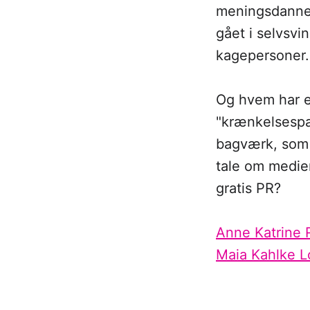
meningsdanner
gået i selvsv
kagepersoner.
Og hvem har e
"krænkelsespa
bagværk, som f
tale om medier
gratis PR?
Anne Katrine
Maia Kahlke L