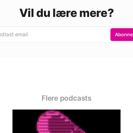
Vil du lære mere?
ndtast email
Abonne
Flere podcasts