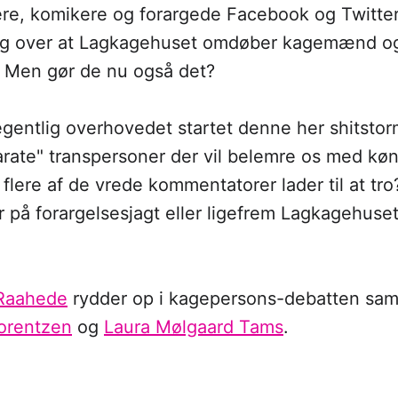
e, komikere og forargede Facebook og Twitter
ing over at Lagkagehuset omdøber kagemænd og 
 Men gør de nu også det?
gentlig overhovedet startet denne her shitstor
rate" transpersoner der vil belemre os med køn
lere af de vrede kommentatorer lader til at tro?
 på forargelsesjagt eller ligefrem Lagkagehuset
 Raahede
rydder op i kagepersons-debatten s
orentzen
og
Laura Mølgaard Tams
.