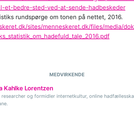
il-et-bedre-sted-ved-at-sende-hadbeskeder
istiks rundspørge om tonen på nettet, 2016.
skeret.dk/sites/menneskeret.dk/files/media/do
ks_statistik_om_hadefuld_tale_2016.pdf
MEDVIRKENDE
a Kahlke Lorentzen
 researcher og formidler internetkultur, online hadfællesska
ane.