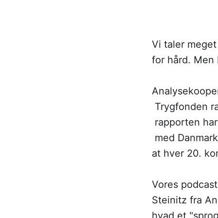
Vi taler meget
for hård. Men 
Analysekoope
Trygfonden ra
rapporten har
med Danmarks h
at hver 20. ko
Vores podcast
Steinitz fra A
hvad et "sprog