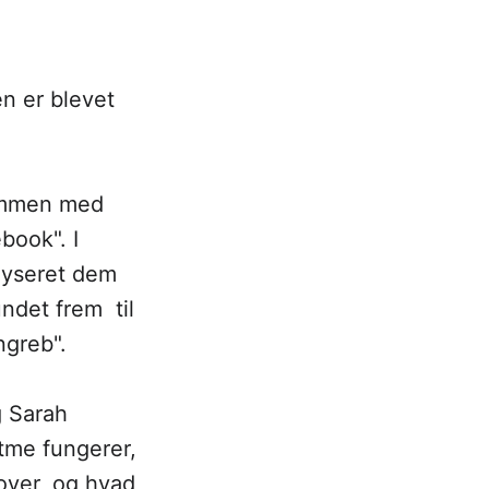
n er blevet
ammen med
book". I
lyseret dem
ndet frem til
ngreb".
g Sarah
itme fungerer,
over, og hvad