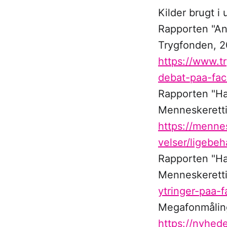
Kilder brugt 
Rapporten "An
Trygfonden, 2
https://www.tr
debat-paa-fa
Rapporten "Had
Menneskeretti
https://menne
velser/ligebe
Rapporten "Had
Menneskeretti
ytringer-paa-
Megafonmåling
https://nyhed