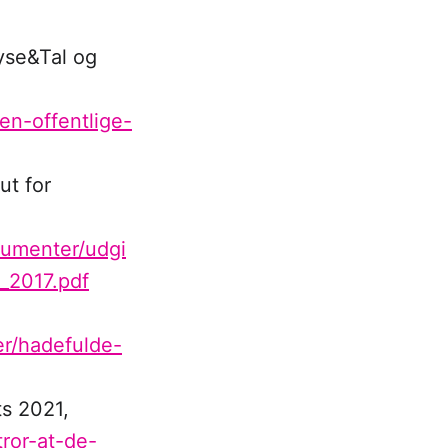
yse&Tal og
en-offentlige-
ut for
kumenter/udgi
e_2017.pdf
er/hadefulde-
ts 2021,
ror-at-de-