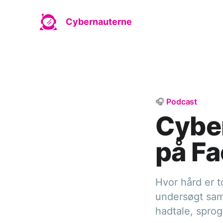
Cybernauterne
🎧
Podcast
Cybe
på F
Hvor hård er t
undersøgt sam
hadtale, spro