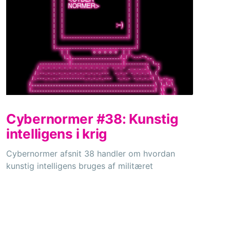
Cybernormer #38: Kunstig
intelligens i krig
Cybernormer afsnit 38 handler om hvordan
kunstig intelligens bruges af militæret