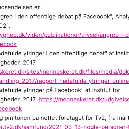
i udsendelsen er
greb i den offentlige debat på Facebook", Anal
021.
yghed.dk/viden/publikationer/trivsel/angreb-i-d
cebook
efulde ytringer i den offentlige debat" af Instit
gheder, 2017.
skeret.dk/sites/menneskeret.dk/files/media/do
handling_2017/rapport_hadefulde_ytringer_onlin
efulde ytringer på Facebook" af Institut for
gheder, 2017.
https://menneskeret.dk/udgivels
facebook
 pm tonen på nettet foretaget for Tv2, fra mar
er.tv2.dk/samfund/2021-03-13-nogle-personer-t