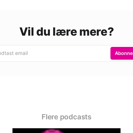
Vil du lære mere?
ndtast email
Abonne
Flere podcasts