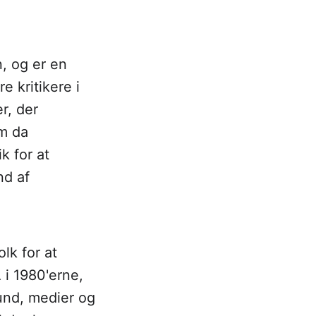
n, og er en
e kritikere i
r, der
om da
k for at
nd af
lk for at
 i 1980'erne,
fund, medier og