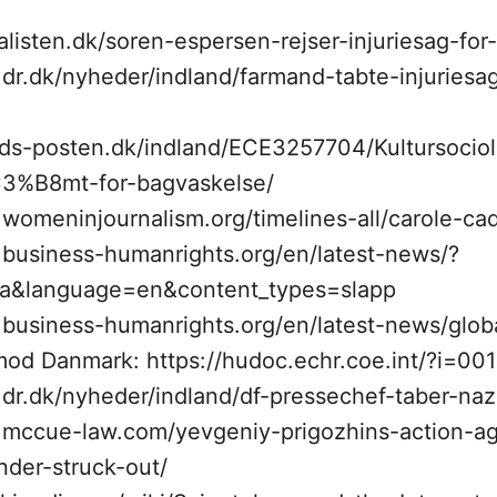
nalisten.dk/soren-espersen-rejser-injuriesag-for
.dr.dk/nyheder/indland/farmand-tabte-injuries
lands-posten.dk/indland/ECE3257704/Kultursocio
C3%B8mt-for-bagvaskelse/
.womeninjournalism.org/timelines-all/carole-ca
.business-humanrights.org/en/latest-news/?
a&language=en&content_types=slapp
.business-humanrights.org/en/latest-news/glob
od Danmark: https://hudoc.echr.coe.int/?i=00
dr.dk/nyheder/indland/df-pressechef-taber-nazi
.mccue-law.com/yevgeniy-prigozhins-action-ag
nder-struck-out/