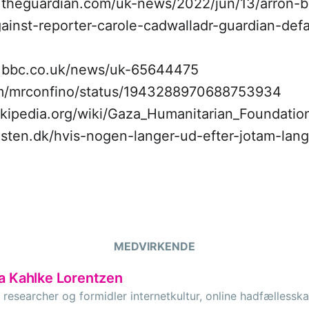
.theguardian.com/uk-news/2022/jun/13/arron-b
gainst-reporter-carole-cadwalladr-guardian-def
w.bbc.co.uk/news/uk-65644475
om/mrconfino/status/1943288970688753934
wikipedia.org/wiki/Gaza_Humanitarian_Foundatio
listen.dk/hvis-nogen-langer-ud-efter-jotam-lan
MEDVIRKENDE
a Kahlke Lorentzen
 researcher og formidler internetkultur, online hadfællesska