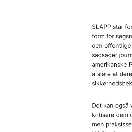
SLAPP står for
form for søgsmå
den offentlig
sagsøger journ
amerikanske P
afsløre at der
sikkerhedsbek
Det kan også 
kritisere dem 
men praksissen