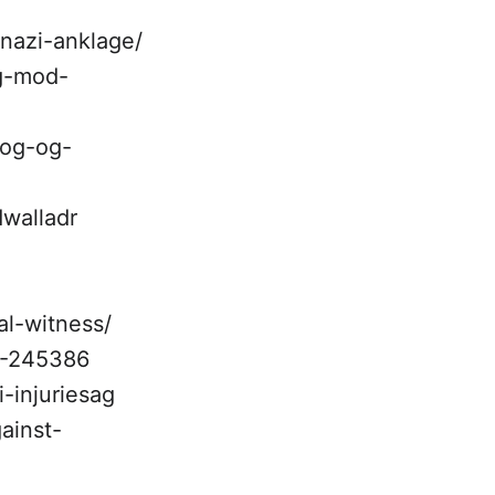
-nazi-anklage/
ag-mod-
log-og-
dwalladr
al-witness/
1-245386
-injuriesag
ainst-