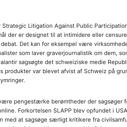
 Strategic Litigation Against Public Participatio
l der er designet til at intimidere eller censurer
e debat. Det kan for eksempel være virksomhede
alister som laver graverjournalistik om dem, s
alantir sagsøgte det schweiziske medie Republi
es produkter var blevet afvist af Schweiz på gru
ymringer.
være pengestærke berømtheder der sagsøger fo
online. Forkortelsen SLAPP blev opfundet i USA
 med at sagsøge særligt kritikere fra civilsam