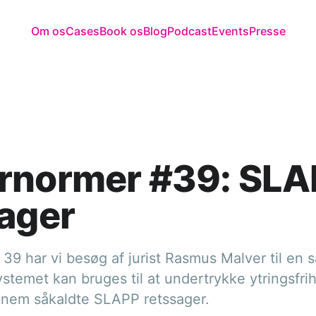
Om os
Cases
Book os
Blog
Podcast
Events
Presse
rnormer #39: SLA
ager
39 har vi besøg af jurist Rasmus Malver til en
stemet kan bruges til at undertrykke ytringsfri
ennem såkaldte SLAPP retssager.