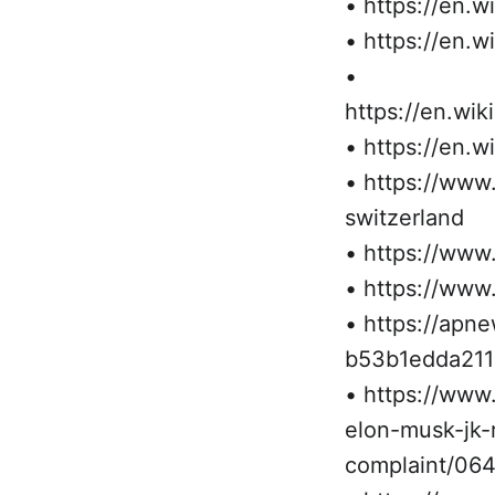
• https://en.w
• https://en.w
•
https://en.wik
• https://en.w
• https://www
switzerland
• https://www.
• https://www.
• https://apn
b53b1edda21
• https://www
elon-musk-jk-
complaint/06