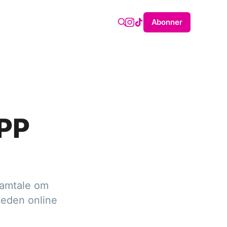
Abonner
PP
 samtale om
heden online