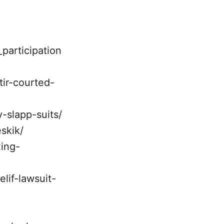
_participation
tir-courted-
-slapp-suits/
skik/
xing-
lif-lawsuit-