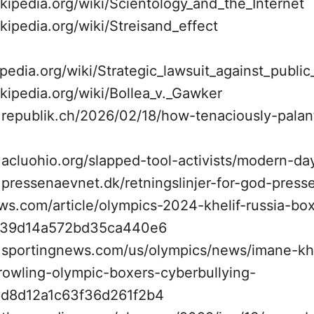
ikipedia.org/wiki/Scientology_and_the_Internet
ikipedia.org/wiki/Streisand_effect
ipedia.org/wiki/Strategic_lawsuit_against_public
ikipedia.org/wiki/Bollea_v._Gawker
.republik.ch/2026/02/18/how-tenaciously-palan
acluohio.org/slapped-tool-activists/modern-day
pressenaevnet.dk/retningslinjer-for-god-presse
ews.com/article/olympics-2024-khelif-russia-bo
139d14a572bd35ca440e6
.sportingnews.com/us/olympics/news/imane-khe
rowling-olympic-boxers-cyberbullying-
4d8d12a1c63f36d261f2b4