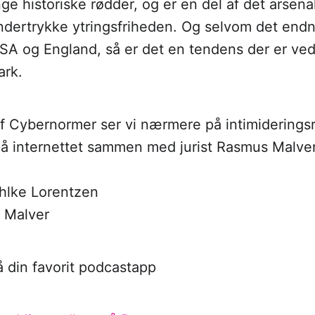
ge historiske rødder, og er en del af det arsena
undertrykke ytringsfriheden. Og selvom det end
USA og England, så er det en tendens der er ved
ark.
 af Cybernormer ser vi nærmere på intimiderings
på internettet sammen med jurist Rasmus Malver
hlke Lorentzen
 Malver
på din favorit podcastapp