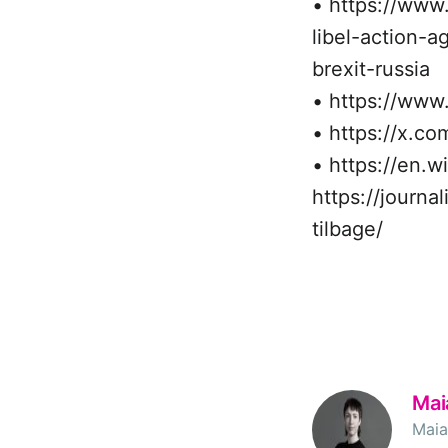
• https://www
libel-action-a
brexit-russia
• https://ww
• https://x.c
• https://en.
https://journa
tilbage/
Mai
Maia