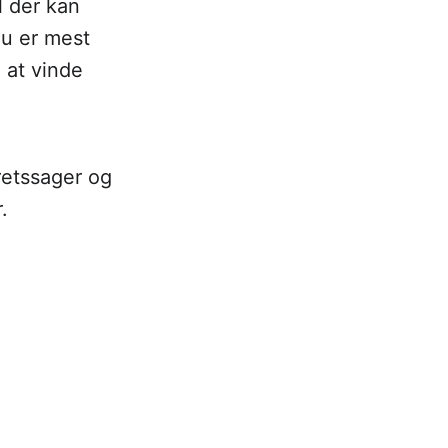
l der kan
nu er mest
 at vinde
retssager og
.