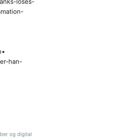
anks-loses-
amation-
n•
ger-han-
ber og digital